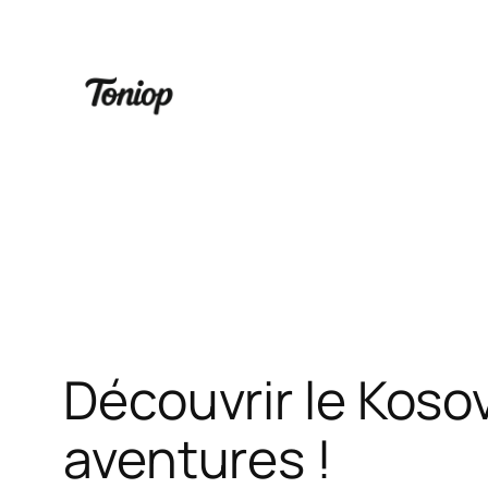
Aller
au
contenu
Découvrir le Kosov
aventures !