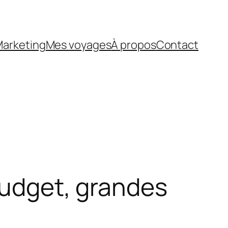
arketing
Mes voyages
À propos
Contact
 budget, grandes