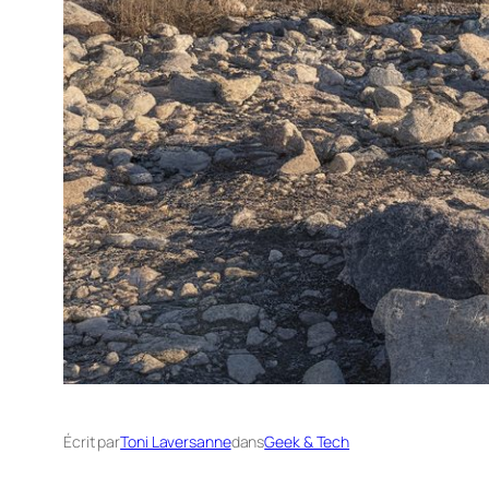
Écrit par
Toni Laversanne
dans
Geek & Tech