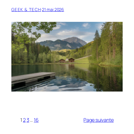
GEEK & TECH
·
21 mai 2026
1
2
3
…
16
Page suivante